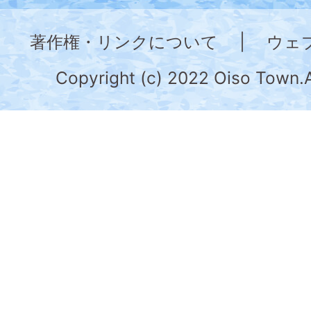
神
奈
著作権・リンクについて
|
ウェ
川
県
Copyright (c) 2022 Oiso Town.A
の
南
部
に
位
置
す
る。