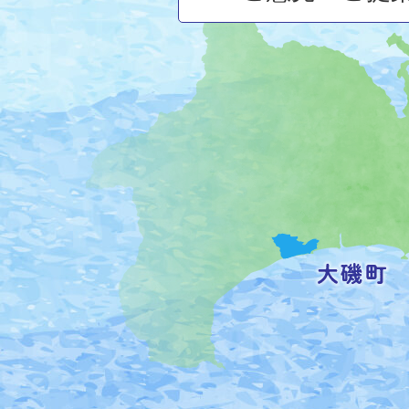
大
磯
町
の
位
置
を
記
し
た
地
図。