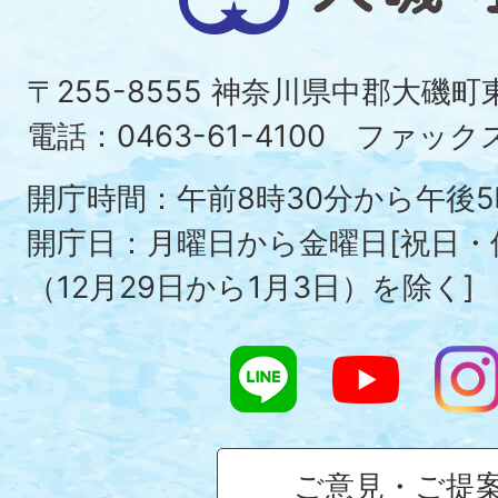
磯
町
〒255-8555 神奈川県中郡大磯
Ois
電話：0463-61-4100 ファックス：
To
開庁時間：午前8時30分から午後5
開庁日：月曜日から金曜日[祝日
（12月29日から1月3日）を除く]
ご意見・ご提