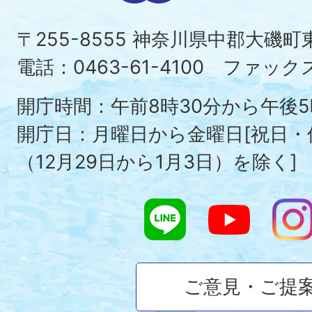
町
〒255-8555 神奈川県中郡大磯
Ois
電話：0463-61-4100 ファックス：
To
開庁時間：午前8時30分から午後5
開庁日：月曜日から金曜日[祝日
（12月29日から1月3日）を除く]
ご意見・ご提
大