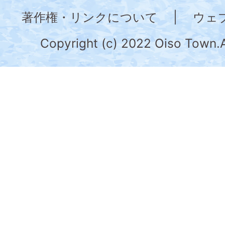
奈
著作権・リンクについて
|
ウェ
川
県
Copyright (c) 2022 Oiso Town.A
の
南
部
に
位
置
す
る。