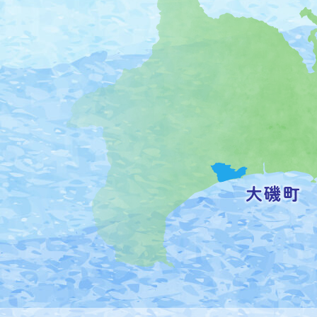
磯
町
の
位
置
を
記
し
た
地
図。
神