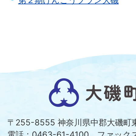
第２期けんこうプラン大磯
大
磯
町
〒255-8555 神奈川県中郡大磯
電話：0463-61-4100 ファックス：