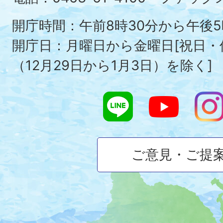
Ois
To
開庁時間：午前8時30分から午後5
開庁日：月曜日から金曜日[祝日
（12月29日から1月3日）を除く]
ご意見・ご提
大
磯
町
の