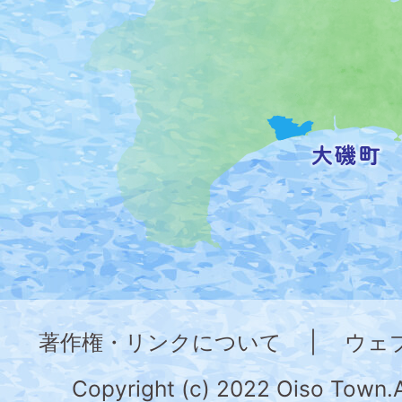
位
置
を
記
し
た
地
図。
神
奈
著作権・リンクについて
|
ウェ
川
県
Copyright (c) 2022 Oiso Town.A