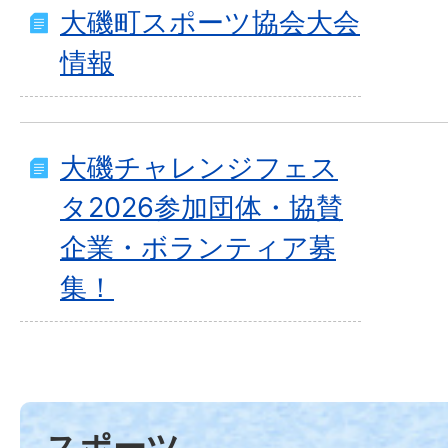
大磯町スポーツ協会大会
情報
大磯チャレンジフェス
タ2026参加団体・協賛
企業・ボランティア募
集！
スポーツ