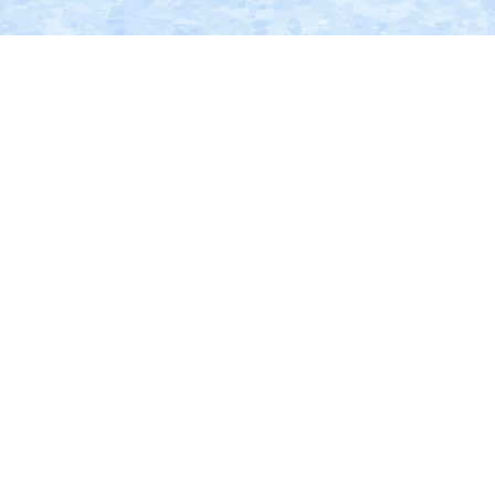
の
南
部
に
位
置
す
る。